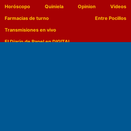
Horóscopo
Quiniela
Opinion
Videos
Farmacias de turno
Entre Pocillos
Transmisiones en vivo
El Diario de Papel en DIGITAL
Fundado por el
Doctor Antonio Nemesio