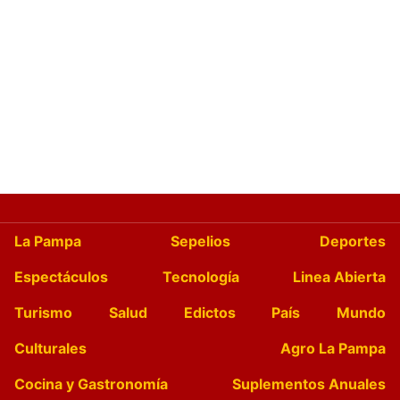
La Pampa
Sepelios
Deportes
Espectáculos
Tecnología
Linea Abierta
Turismo
Salud
Edictos
País
Mundo
Culturales
Agro La Pampa
Cocina y Gastronomía
Suplementos Anuales