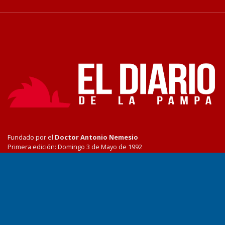
Fundado por el
Doctor Antonio Nemesio
Primera edición: Domingo 3 de Mayo de 1992
Miembro de ADIRA,ADEPA y CPPAL
Propietario: El Diario SRL
Director Periodístico:
Walter René Goñi
Domicilio Legal: José Ingenieros 855,