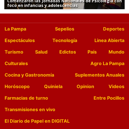
Comenzaron las Jornadas Nacionales de Psicología con
foco en infancias y adolescencias
La Pampa
Sepelios
Deportes
Espectáculos
Tecnología
Linea Abierta
Turismo
Salud
Edictos
País
Mundo
Culturales
Agro La Pampa
Cocina y Gastronomía
Suplementos Anuales
Horóscopo
Quiniela
Opinion
Videos
Farmacias de turno
Entre Pocillos
Transmisiones en vivo
El Diario de Papel en DIGITAL