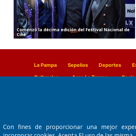
Comenzó la décima edición del Festival Nacional de
Cine
La Pampa
Sepelios
Deportes
E
Culturales
Agro La Pampa
Cocin
Farmacias de turno
Entr
Fundado por el
Doctor Antonio 
Con fines de proporcionar una mejor expe
Primera edición: Domingo 3 de May
incorporar cookies. Acepta El uso de las misma