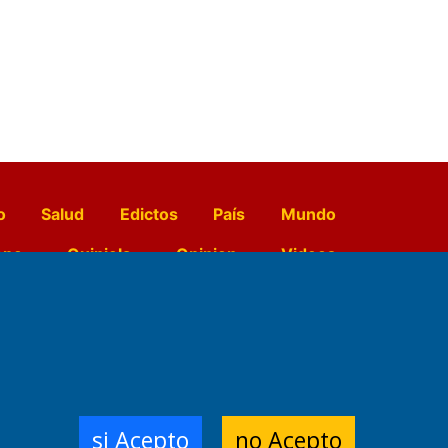
o
Salud
Edictos
País
Mundo
opo
Quiniela
Opinion
Videos
El Diario de Papel en DIGITAL
e Contenidos:
Nemesio
si Acepto
no Acepto