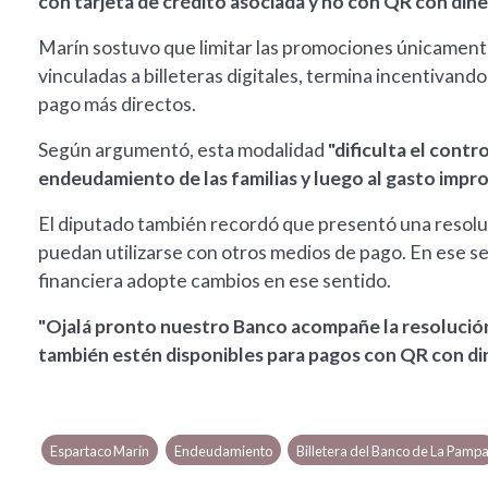
con tarjeta de crédito asociada y no con QR con dine
Marín sostuvo que limitar las promociones únicamente 
vinculadas a billeteras digitales, termina incentivan
pago más directos.
Según argumentó, esta modalidad
"dificulta el contr
endeudamiento de las familias y luego al gasto impro
El diputado también recordó que presentó una resolu
puedan utilizarse con otros medios de pago. En ese se
financiera adopte cambios en ese sentido.
"Ojalá pronto nuestro Banco acompañe la resolució
también estén disponibles para pagos con QR con di
Espartaco Marín
Endeudamiento
Billetera del Banco de La Pamp