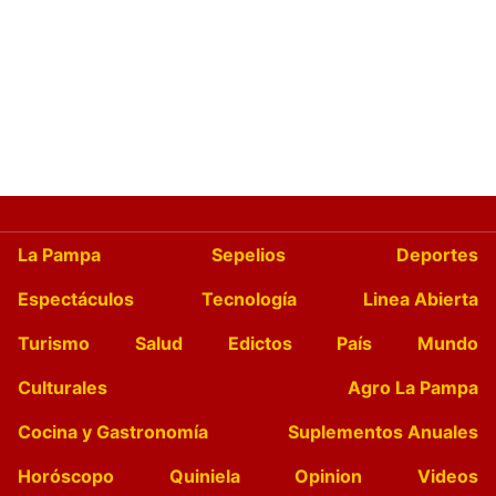
La Pampa
Sepelios
Deportes
Espectáculos
Tecnología
Linea Abierta
Turismo
Salud
Edictos
País
Mundo
Culturales
Agro La Pampa
Cocina y Gastronomía
Suplementos Anuales
Horóscopo
Quiniela
Opinion
Videos