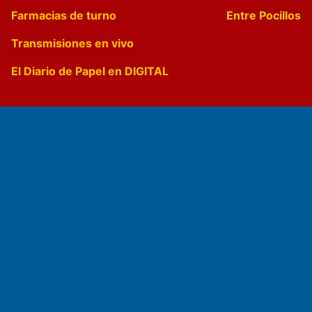
Farmacias de turno
Entre Pocillos
Transmisiones en vivo
El Diario de Papel en DIGITAL
Fundado por el
Doctor Antonio Nemesio
Primera edición: Domingo 3 de Mayo de 1992
Miembro de ADIRA,ADEPA y CPPAL