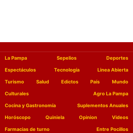
La Pampa
Sepelios
Deportes
Espectáculos
Tecnología
Linea Abierta
Turismo
Salud
Edictos
País
Mundo
Culturales
Agro La Pampa
Cocina y Gastronomía
Suplementos Anuales
Horóscopo
Quiniela
Opinion
Videos
Farmacias de turno
Entre Pocillos