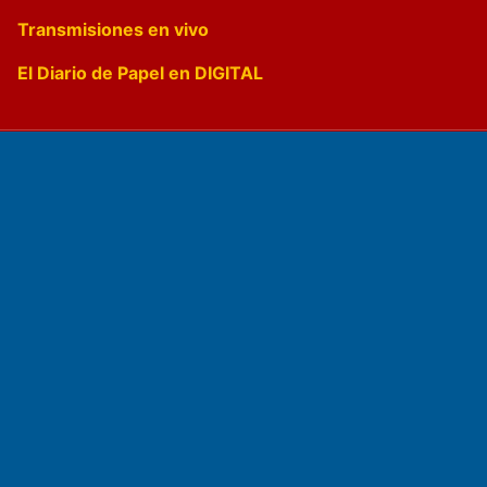
Transmisiones en vivo
El Diario de Papel en DIGITAL
Fundado por el
Doctor Antonio Nemesio
Primera edición: Domingo 3 de Mayo de 1992
Miembro de ADIRA,ADEPA y CPPAL
Propietario: El Diario SRL
Director Periodístico: