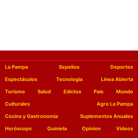
La Pampa
Sepelios
Deportes
Espectáculos
Tecnología
Linea Abierta
Turismo
Salud
Edictos
País
Mundo
Culturales
Agro La Pampa
Cocina y Gastronomía
Suplementos Anuales
Horóscopo
Quiniela
Opinion
Videos