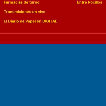
Farmacias de turno
Entre Pocillos
Transmisiones en vivo
El Diario de Papel en DIGITAL
Fundado por el
Doctor Antonio Nemesio
Primera edición: Domingo 3 de Mayo de 1992
Miembro de ADIRA,ADEPA y CPPAL
Propietario: El Diario SRL