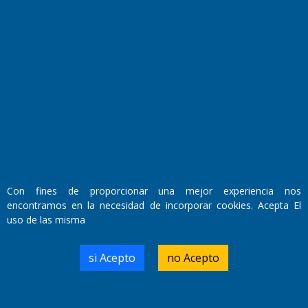
Fundado por el
Doctor Antonio Nemesio
Primera edición: Domingo 3 de Mayo de 1992
Miembro de ADIRA,ADEPA y CPPAL
Con fines de proporcionar una mejor experiencia nos
Propietario: El Diario SRL
encontramos en la necesidad de incorporar cookies. Acepta El
Director Periodístico:
uso de las misma
Walter René Goñi
si Acepto
no Acepto
Domicilio Legal: José Ingenieros 855,
Santa Rosa, La Pampa.
Número de Registro DNDA: