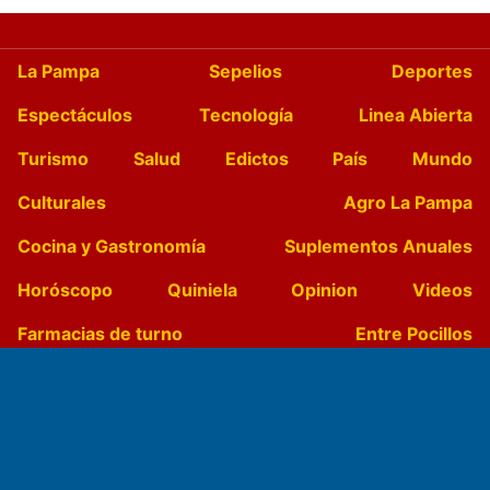
La Pampa
Sepelios
Deportes
Espectáculos
Tecnología
Linea Abierta
Turismo
Salud
Edictos
País
Mundo
Culturales
Agro La Pampa
Cocina y Gastronomía
Suplementos Anuales
Horóscopo
Quiniela
Opinion
Videos
Farmacias de turno
Entre Pocillos
Transmisiones en vivo
El Diario de Papel en DIGITAL