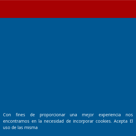
Fundado por el
Doctor Antonio Nemesio
Primera edición: Domingo 3 de Mayo de 1992
Miembro de ADIRA,ADEPA y CPPAL
Propietario: El Diario SRL
Director Periodístico:
Walter René Goñi
Con fines de proporcionar una mejor experiencia nos
encontramos en la necesidad de incorporar cookies. Acepta El
Domicilio Legal: José Ingenieros 855,
uso de las misma
Santa Rosa, La Pampa.