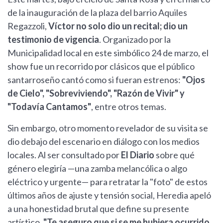
de la inauguración de la plaza del barrio Aquiles
Regazzoli,
Víctor no solo dio un recital; dio un
testimonio de vigencia
. Organizado por la
Municipalidad local en este simbólico 24 de marzo, el
show fue un recorrido por clásicos que el público
santarroseño cantó como si fueran estrenos:
"Ojos
de Cielo", "Sobreviviendo", "Razón de Vivir" y
"Todavía Cantamos"
, entre otros temas.
Sin embargo, otro momento revelador de su visita se
dio debajo del escenario en diálogo con los medios
locales. Al ser consultado por
El Diario
sobre qué
género elegiría —una zamba melancólica o algo
eléctrico y urgente— para retratar la "foto" de estos
últimos años de ajuste y tensión social, Heredia apeló
a una honestidad brutal que define su presente
artístico.
"Te aseguro que si se me hubiera ocurrido