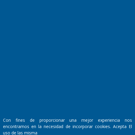
Transmisiones en vivo
El Diario de Papel en DIGITAL
Fundado por el
Doctor Antonio Nemesio
Primera edición: Domingo 3 de Mayo de 1992
Con fines de proporcionar una mejor experiencia nos
Miembro de ADIRA,ADEPA y CPPAL
encontramos en la necesidad de incorporar cookies. Acepta El
Propietario: El Diario SRL
uso de las misma
Director Periodístico: