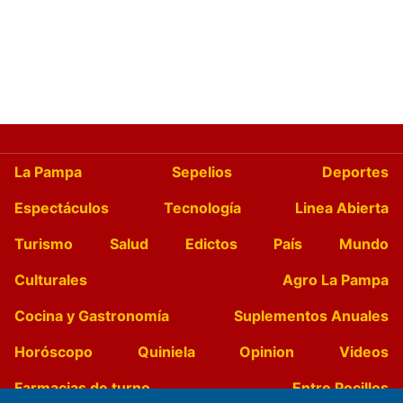
La Pampa
Sepelios
Deportes
Espectáculos
Tecnología
Linea Abierta
Turismo
Salud
Edictos
País
Mundo
Culturales
Agro La Pampa
Cocina y Gastronomía
Suplementos Anuales
Horóscopo
Quiniela
Opinion
Videos
Farmacias de turno
Entre Pocillos