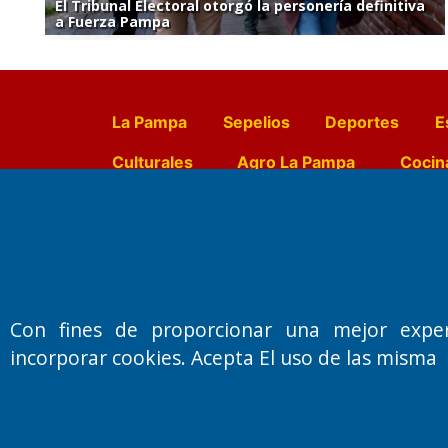
El Tribunal Electoral otorgó la personería definitiva
a Fuerza Pampa
La Pampa
Sepelios
Deportes
E
Culturales
Agro La Pampa
Cocin
Farmacias de turno
Entr
Fundado por el
Doctor Antonio 
Con fines de proporcionar una mejor expe
Primera edición: Domingo 3 de May
incorporar cookies. Acepta El uso de las misma
Miembro de ADIRA,ADEPA y CPPAL
Propietario: El Diario SRL
Director Periodístico:
Walter René Goñi