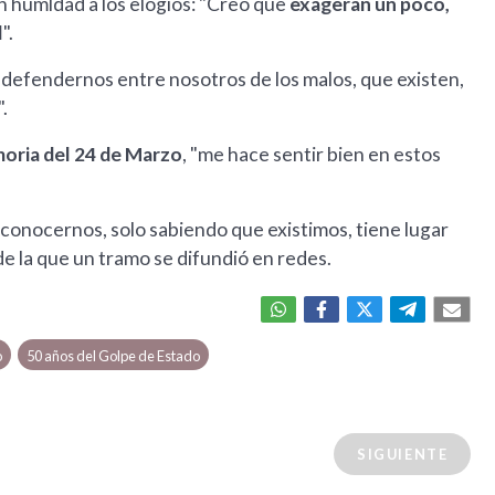
n humldad a los elogios: "Creo que
exageran un poco,
l
".
 y defendernos entre nosotros de los malos, que existen,
.
ria del 24 de Marzo
, "me hace sentir bien en estos
conocernos, solo sabiendo que existimos, tiene lugar
de la que un tramo se difundió en redes.
o
50 años del Golpe de Estado
SIGUIENTE