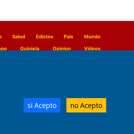
o
Salud
Edictos
País
Mundo
opo
Quiniela
Opinion
Videos
El Diario de Papel en DIGITAL
e Contenidos:
Nemesio
si Acepto
no Acepto
ración,
 Planta Impresora:
,
a, Argentina.
/18/19/20