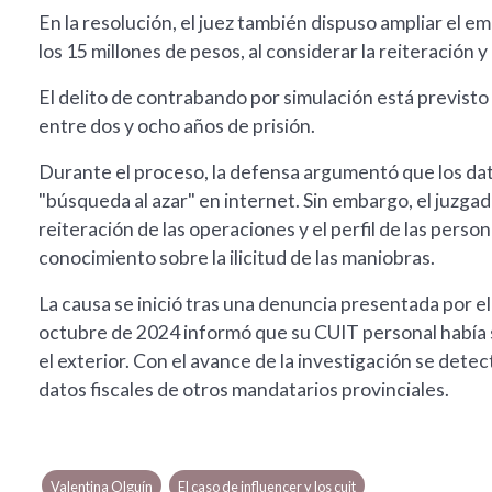
En la resolución, el juez también dispuso ampliar el e
los 15 millones de pesos, al considerar la reiteración 
El delito de contrabando por simulación está previsto
entre dos y ocho años de prisión.
Durante el proceso, la defensa argumentó que los dat
"búsqueda al azar" en internet. Sin embargo, el juzgad
reiteración de las operaciones y el perfil de las perso
conocimiento sobre la ilicitud de las maniobras.
La causa se inició tras una denuncia presentada por 
octubre de 2024 informó que su CUIT personal había si
el exterior. Con el avance de la investigación se det
datos fiscales de otros mandatarios provinciales.
Valentina Olguín
El caso de influencer y los cuit