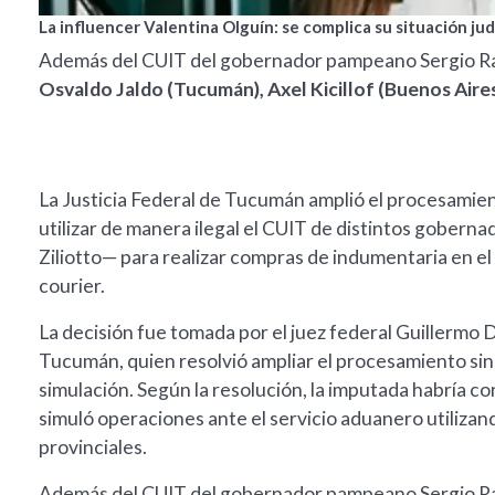
La influencer Valentina Olguín: se complica su situación judi
Además del CUIT del gobernador pampeano Sergio Raúl
Osvaldo Jaldo (Tucumán), Axel Kicillof (Buenos Aires)
La Justicia Federal de Tucumán amplió el procesamien
utilizar de manera ilegal el CUIT de distintos goberna
Ziliotto— para realizar compras de indumentaria en e
courier.
La decisión fue tomada por el juez federal Guillermo 
Tucumán, quien resolvió ampliar el procesamiento sin 
simulación. Según la resolución, la imputada habría 
simuló operaciones ante el servicio aduanero utilizan
provinciales.
Además del CUIT del gobernador pampeano Sergio Raúl