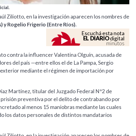
cial.
 Ziliotto, en la investigación aparecen los nombres de
 y Rogelio Frigerio (Entre Ríos).
Escuchá esta nota
EL DIARIO
digital
minutos
to contra la influencer Valentina Olguín, acusada de
dores del país —entre ellos el de La Pampa, Sergio
l exterior mediante el régimen de importación por
Díaz Martínez, titular del Juzgado Federal N°2 de
prisión preventiva por el delito de contrabando por
concretado al menos 15 maniobras mediante las cuales
do los datos personales de distintos mandatarios
 Ziliotto, en la investigación aparecen los nombres de