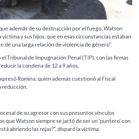
lo que además de su destrucción por el fuego, Watson
la víctima y sus hijos, que en esas circunstancias estaban
de una larga relación de violencia de género".
o el Tribunal de Impugnación Penal (TIP), con las firmas
 reducir la condena de 12 a 9 años.
 expresó Romina, quien además cuestionó al Fiscal
a reducción.
procesal de su agresor con sus presuntos vínculos
emos que Watson siempre se jactó de ser un 'puntero' con
stá abriendo las rejas?", disparó la víctima.