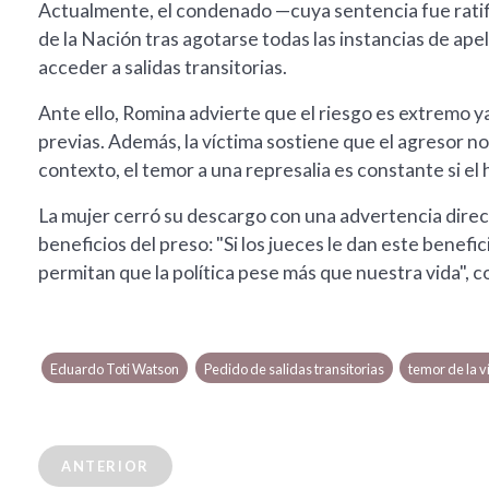
Actualmente, el condenado —cuya sentencia fue ratif
de la Nación tras agotarse todas las instancias de ape
acceder a salidas transitorias.
Ante ello, Romina advierte que el riesgo es extremo y
previas. Además, la víctima sostiene que el agresor 
contexto, el temor a una represalia es constante si el
La mujer cerró su descargo con una advertencia direc
beneficios del preso: "Si los jueces le dan este benefi
permitan que la política pese más que nuestra vida", 
Eduardo Toti Watson
Pedido de salidas transitorias
temor de la v
ANTERIOR