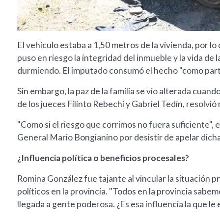
El vehículo estaba a 1,50 metros de la vivienda, por 
puso en riesgo la integridad del inmueble y la vida de 
durmiendo. El imputado consumó el hecho "como parte 
Sin embargo, la paz de la familia se vio alterada cuand
de los jueces Filinto Rebechi y Gabriel Tedín, resolvió
"Como si el riesgo que corrimos no fuera suficiente",
General Mario Bongianino por desistir de apelar dich
¿Influencia política o beneficios procesales?
Romina González fue tajante al vincular la situación 
políticos en la provincia. "Todos en la provincia sab
llegada a gente poderosa. ¿Es esa influencia la que le e