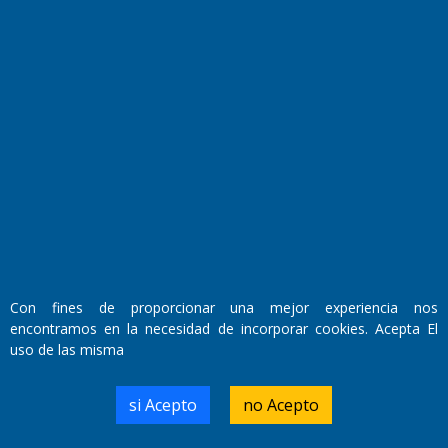
Fundado por el
Doctor Antonio Nemesio
Primera edición: Domingo 3 de Mayo de 1992
Miembro de ADIRA,ADEPA y CPPAL
Propietario: El Diario SRL
Con fines de proporcionar una mejor experiencia nos
Director Periodístico:
encontramos en la necesidad de incorporar cookies. Acepta El
Walter René Goñi
uso de las misma
si Acepto
no Acepto
Domicilio Legal: José Ingenieros 855,
Santa Rosa, La Pampa.
Número de Registro DNDA: