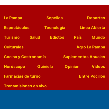
La Pampa
Sepelios
Deportes
Espectáculos
Tecnología
Linea Abierta
Turismo
Salud
Edictos
País
Mundo
Culturales
Agro La Pampa
Cocina y Gastronomía
Suplementos Anuales
Horóscopo
Quiniela
Opinion
Videos
Farmacias de turno
Entre Pocillos
Transmisiones en vivo
El Diario de Papel en DIGITAL