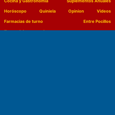
Cocina y Gastronomía
Suplementos Anuales
Horóscopo
Quiniela
Opinion
Videos
Farmacias de turno
Entre Pocillos
Transmisiones en vivo
El Diario de Papel en DIGITAL