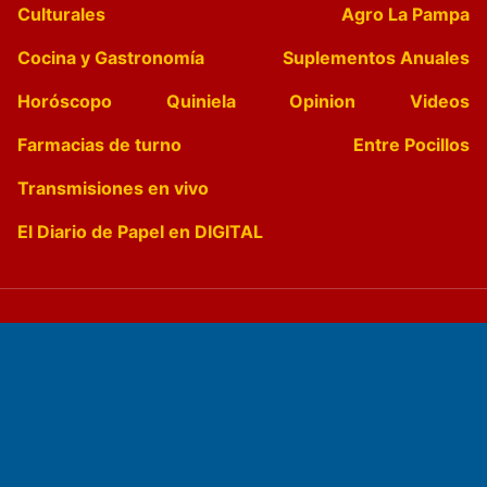
Culturales
Agro La Pampa
Cocina y Gastronomía
Suplementos Anuales
Horóscopo
Quiniela
Opinion
Videos
Farmacias de turno
Entre Pocillos
Transmisiones en vivo
El Diario de Papel en DIGITAL