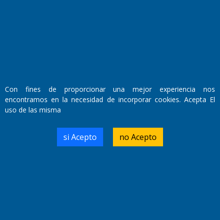
Fundado por el
Doctor Antonio Nemesio
Primera edición: Domingo 3 de Mayo de 1992
Miembro de ADIRA,ADEPA y CPPAL
Propietario: El Diario SRL
Director Periodístico:
Walter René Goñi
Con fines de proporcionar una mejor experiencia nos
encontramos en la necesidad de incorporar cookies. Acepta El
uso de las misma
Domicilio Legal: José Ingenieros 855,
Santa Rosa, La Pampa.
Número de Registro DNDA:
si Acepto
no Acepto
RL-2019-55551274-APN-DNDA#MJ
Edición #
9417
Fecha de Edición:
6/08/2026
Fecha de Inicio: 19/10/2000
Director General de Contenidos:
Dr. Jorge Ricardo Nemesio