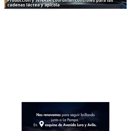
Producción y SENASA coordinan controles para las
cadenas láctea y apícola