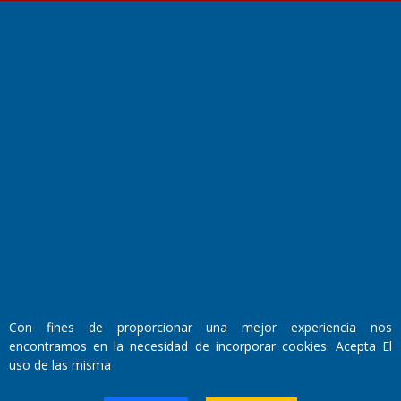
Fundado por el
Doctor Antonio Nemesio
Primera edición: Domingo 3 de Mayo de 1992
Miembro de ADIRA,ADEPA y CPPAL
Propietario: El Diario SRL
Director Periodístico:
Con fines de proporcionar una mejor experiencia nos
Walter René Goñi
encontramos en la necesidad de incorporar cookies. Acepta El
uso de las misma
Domicilio Legal: José Ingenieros 855,