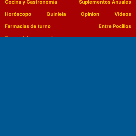
Cocina y Gastronomía
Suplementos Anuales
Horóscopo
Quiniela
Opinion
Videos
Farmacias de turno
Entre Pocillos
Transmisiones en vivo
El Diario de Papel en DIGITAL