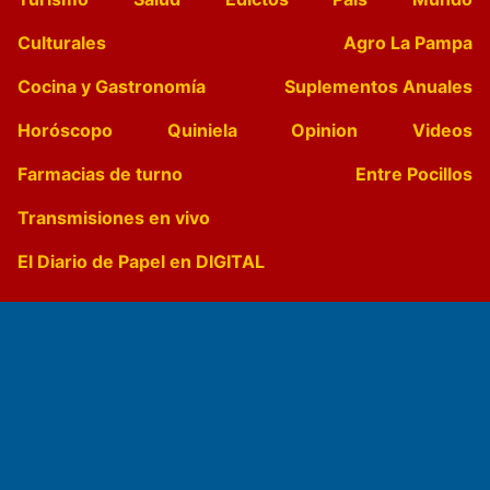
Culturales
Agro La Pampa
Cocina y Gastronomía
Suplementos Anuales
Horóscopo
Quiniela
Opinion
Videos
Farmacias de turno
Entre Pocillos
Transmisiones en vivo
El Diario de Papel en DIGITAL