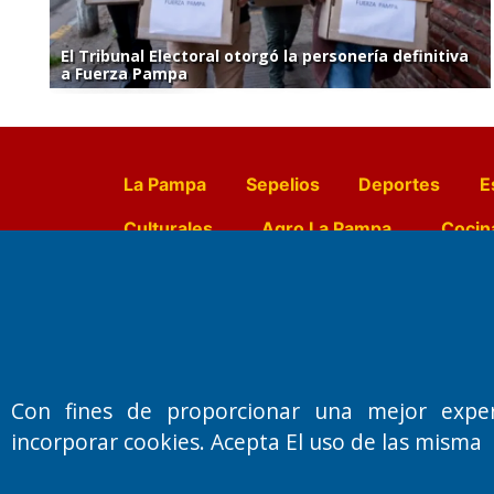
El Tribunal Electoral otorgó la personería definitiva
a Fuerza Pampa
La Pampa
Sepelios
Deportes
E
Culturales
Agro La Pampa
Cocin
Farmacias de turno
Entr
Fundado por el
Doctor Antonio 
Con fines de proporcionar una mejor expe
Primera edición: Domingo 3 de May
incorporar cookies. Acepta El uso de las misma
Miembro de ADIRA,ADEPA y CPPAL
Propietario: El Diario SRL
Director Periodístico: