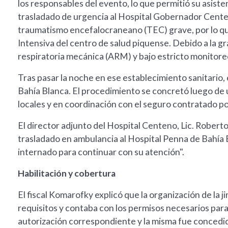
los responsables del evento, lo que permitió su asiste
trasladado de urgencia al Hospital Gobernador Cente
traumatismo encefalocraneano (TEC) grave, por lo qu
Intensiva del centro de salud piquense. Debido a la g
respiratoria mecánica (ARM) y bajo estricto monitore
Tras pasar la noche en ese establecimiento sanitario,
Bahía Blanca. El procedimiento se concretó luego de 
locales y en coordinación con el seguro contratado po
El director adjunto del Hospital Centeno, Lic. Roberto
trasladado en ambulancia al Hospital Penna de Bahía
internado para continuar con su atención".
Habilitación y cobertura
El fiscal Komarofky explicó que la organización de la 
requisitos y contaba con los permisos necesarios para e
autorización correspondiente y la misma fue concedi