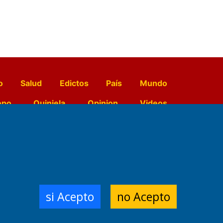
o
Salud
Edictos
País
Mundo
opo
Quiniela
Opinion
Videos
El Diario de Papel en DIGITAL
e Contenidos:
Nemesio
si Acepto
no Acepto
ración,
 Planta Impresora:
,