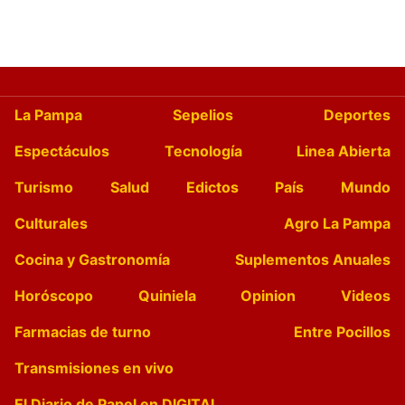
La Pampa
Sepelios
Deportes
Espectáculos
Tecnología
Linea Abierta
Turismo
Salud
Edictos
País
Mundo
Culturales
Agro La Pampa
Cocina y Gastronomía
Suplementos Anuales
Horóscopo
Quiniela
Opinion
Videos
Farmacias de turno
Entre Pocillos
Transmisiones en vivo
El Diario de Papel en DIGITAL