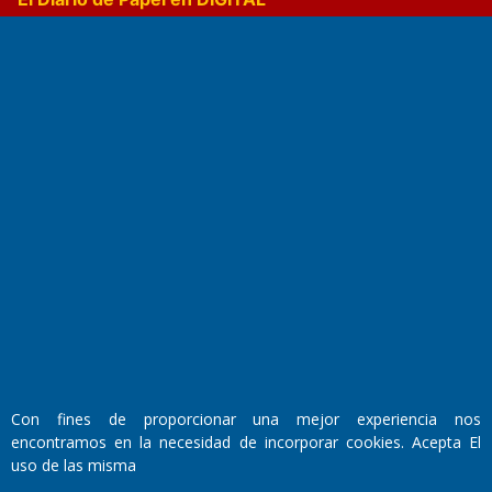
Fundado por el
Doctor Antonio Nemesio
Primera edición: Domingo 3 de Mayo de 1992
Miembro de ADIRA,ADEPA y CPPAL
Propietario: El Diario SRL
Director Periodístico:
Con fines de proporcionar una mejor experiencia nos
Walter René Goñi
encontramos en la necesidad de incorporar cookies. Acepta El
uso de las misma