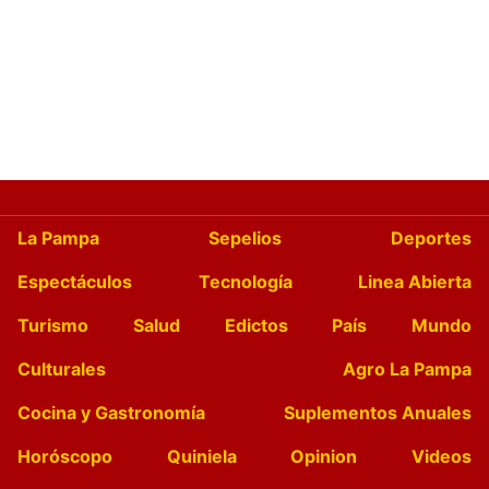
La Pampa
Sepelios
Deportes
Espectáculos
Tecnología
Linea Abierta
Turismo
Salud
Edictos
País
Mundo
Culturales
Agro La Pampa
Cocina y Gastronomía
Suplementos Anuales
Horóscopo
Quiniela
Opinion
Videos