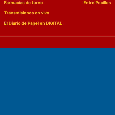
Farmacias de turno
Entre Pocillos
Transmisiones en vivo
El Diario de Papel en DIGITAL
Fundado por el
Doctor Antonio Nemesio
Primera edición: Domingo 3 de Mayo de 1992
Miembro de ADIRA,ADEPA y CPPAL
Propietario: El Diario SRL