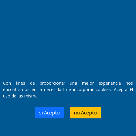
Fundado por el
Doctor Antonio Nemesio
Primera edición: Domingo 3 de Mayo de 1992
Miembro de ADIRA,ADEPA y CPPAL
Propietario: El Diario SRL
Director Periodístico:
Walter René Goñi
Con fines de proporcionar una mejor experiencia nos
encontramos en la necesidad de incorporar cookies. Acepta El
uso de las misma
Domicilio Legal: José Ingenieros 855,
Santa Rosa, La Pampa.
Número de Registro DNDA:
si Acepto
no Acepto
RL-2019-55551274-APN-DNDA#MJ
Edición #
9418
Fecha de Edición:
7/08/2026
Fecha de Inicio: 19/10/2000