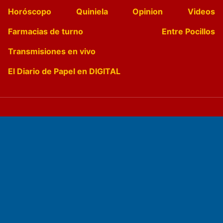
Horóscopo
Quiniela
Opinion
Videos
Farmacias de turno
Entre Pocillos
Transmisiones en vivo
El Diario de Papel en DIGITAL
Fundado por el
Doctor Antonio Nemesio