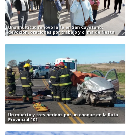
Una multitud renovó la fe en San Cayetano:
devoción, oraciones por trabajo y clima de fiesta
Un muerto y tres heridos por un choque en la Ruta
Provincial 101