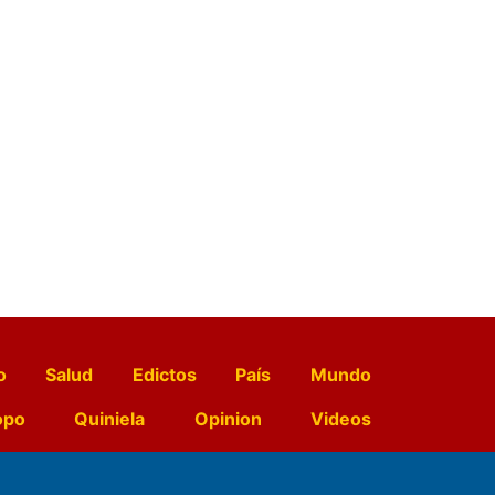
o
Salud
Edictos
País
Mundo
opo
Quiniela
Opinion
Videos
El Diario de Papel en DIGITAL