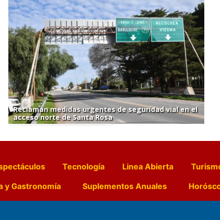
Reclaman medidas urgentes de seguridad vial en el
acceso norte de Santa Rosa
spectáculos
Tecnología
Linea Abierta
Turism
a y Gastronomía
Suplementos Anuales
Horósc
e Pocillos
Transmisiones en vivo