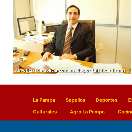
Un oficial de policía condenado por falsificar firmas
La Pampa
Sepelios
Deportes
E
Culturales
Agro La Pampa
Cocin
Farmacias de turno
Entr