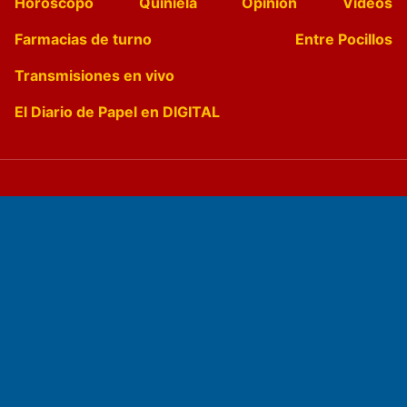
Horóscopo
Quiniela
Opinion
Videos
Farmacias de turno
Entre Pocillos
Transmisiones en vivo
El Diario de Papel en DIGITAL
Fundado por el
Doctor Antonio Nemesio
Primera edición: Domingo 3 de Mayo de 1992