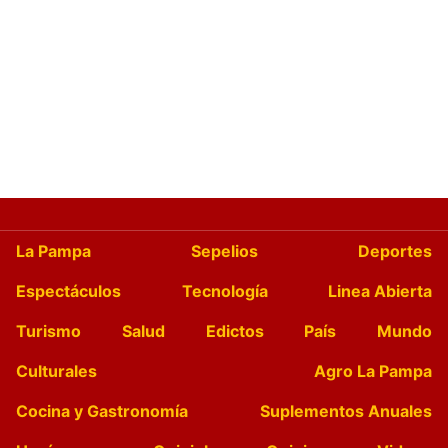
La Pampa
Sepelios
Deportes
Espectáculos
Tecnología
Linea Abierta
Turismo
Salud
Edictos
País
Mundo
Culturales
Agro La Pampa
Cocina y Gastronomía
Suplementos Anuales