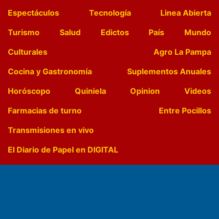
Espectáculos
Tecnología
Linea Abierta
Turismo
Salud
Edictos
País
Mundo
Culturales
Agro La Pampa
Cocina y Gastronomía
Suplementos Anuales
Horóscopo
Quiniela
Opinion
Videos
Farmacias de turno
Entre Pocillos
Transmisiones en vivo
El Diario de Papel en DIGITAL