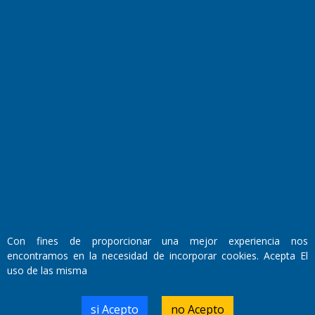
Fundado por el
Doctor Antonio Nemesio
Primera edición: Domingo 3 de Mayo de 1992
Miembro de ADIRA,ADEPA y CPPAL
Propietario: El Diario SRL
Director Periodístico:
Con fines de proporcionar una mejor experiencia nos
Walter René Goñi
encontramos en la necesidad de incorporar cookies. Acepta El
uso de las misma
Domicilio Legal: José Ingenieros 855,
si Acepto
no Acepto
Santa Rosa, La Pampa.