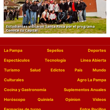
Estudiantes visitaron Santa Rosa por el programa
Conocé tu Capital
La Pampa
Sepelios
Deportes
Espectáculos
Tecnología
Linea Abierta
Turismo
Salud
Edictos
País
Mundo
Culturales
Agro La Pampa
Cocina y Gastronomía
Suplementos Anuales
Horóscopo
Quiniela
Opinion
Videos
Farmacias de turno
Entre Pocillos