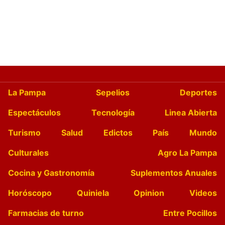
La Pampa
Sepelios
Deportes
Espectáculos
Tecnología
Linea Abierta
Turismo
Salud
Edictos
País
Mundo
Culturales
Agro La Pampa
Cocina y Gastronomía
Suplementos Anuales
Horóscopo
Quiniela
Opinion
Videos
Farmacias de turno
Entre Pocillos