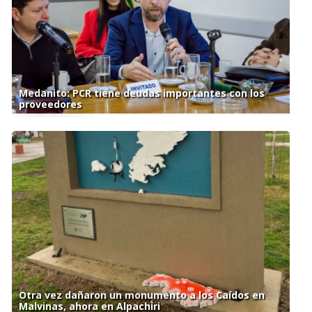
Medanito: PCR tiene deudas importantes con los
proveedores
Otra vez dañaron un monumento a los Caídos en
Malvinas, ahora en Alpachiri