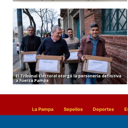
El Tribunal Electoral otorgó la personería definitiva
a Fuerza Pampa
La Pampa
Sepelios
Deportes
E
Culturales
Agro La Pampa
Cocin