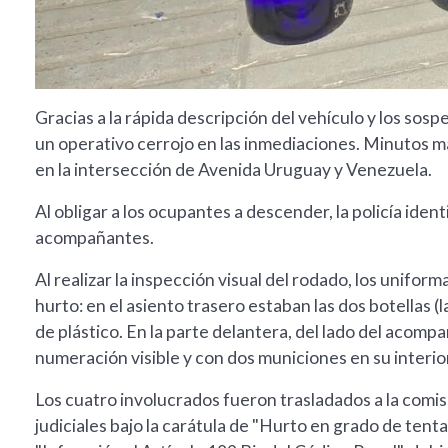
Gracias a la rápida descripción del vehículo y los sosp
un operativo cerrojo en las inmediaciones. Minutos má
en la intersección de Avenida Uruguay y Venezuela.
Al obligar a los ocupantes a descender, la policía iden
acompañantes.
Al realizar la inspección visual del rodado, los unifo
hurto: en el asiento trasero estaban las dos botellas (
de plástico. En la parte delantera, del lado del acompañ
numeración visible y con dos municiones en su interio
Los cuatro involucrados fueron trasladados a la comis
judiciales bajo la carátula de "Hurto en grado de tent