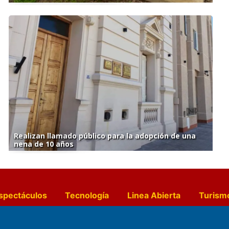
Realizan llamado público para la adopción de una
nena de 10 años
spectáculos
Tecnología
Linea Abierta
Turism
a y Gastronomía
Suplementos Anuales
Horósc