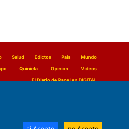
o
Salud
Edictos
País
Mundo
opo
Quiniela
Opinion
Videos
El Diario de Papel en DIGITAL
e Contenidos:
Nemesio
ración,
si Acepto
no Acepto