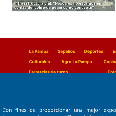
Infraestructura vial: "Nosotros no estamos en
contra del cobro de peaje como concepto"
La Pampa
Sepelios
Deportes
E
Culturales
Agro La Pampa
Cocin
Farmacias de turno
Entr
Fundado por el
Doctor Antonio 
Primera edición: Domingo 3 de May
Con fines de proporcionar una mejor expe
Miembro de ADIRA,ADEPA y CPPAL