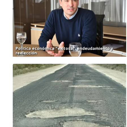
Política económica "exitosa", endeudamiento y
reelección