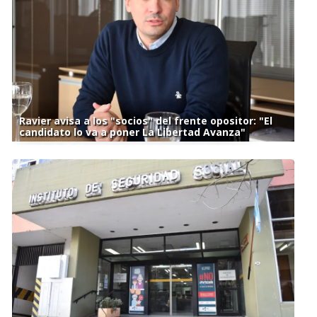
Ravier avisa a los "socios" del frente opositor: "El
candidato lo va a poner La Libertad Avanza"