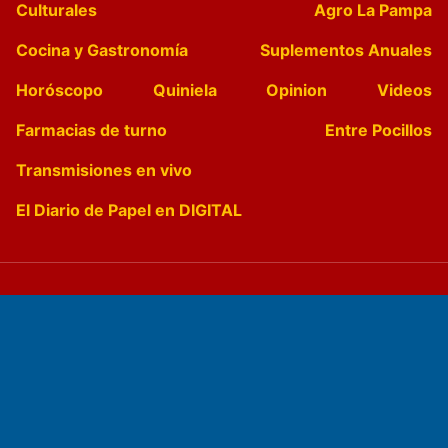
Culturales
Agro La Pampa
Cocina y Gastronomía
Suplementos Anuales
Horóscopo
Quiniela
Opinion
Videos
Farmacias de turno
Entre Pocillos
Transmisiones en vivo
El Diario de Papel en DIGITAL