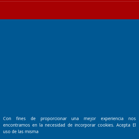
Fundado por el
Doctor Antonio Nemesio
Primera edición: Domingo 3 de Mayo de 1992
Miembro de ADIRA,ADEPA y CPPAL
Propietario: El Diario SRL
Director Periodístico:
Walter René Goñi
Con fines de proporcionar una mejor experiencia nos
encontramos en la necesidad de incorporar cookies. Acepta El
Domicilio Legal: José Ingenieros 855,
uso de las misma
Santa Rosa, La Pampa.