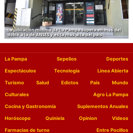
La jubilación mínima de La Pampa supera en más del
doble a la de ANSES y es la más alta del país
La Pampa
Sepelios
Deportes
Espectáculos
Tecnología
Linea Abierta
Turismo
Salud
Edictos
País
Mundo
Culturales
Agro La Pampa
Cocina y Gastronomía
Suplementos Anuales
Horóscopo
Quiniela
Opinion
Videos
Farmacias de turno
Entre Pocillos