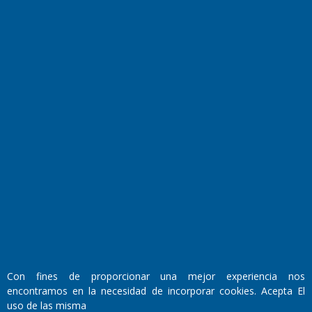
Horóscopo
Quiniela
Opinion
Videos
Farmacias de turno
Entre Pocillos
Transmisiones en vivo
El Diario de Papel en DIGITAL
Con fines de proporcionar una mejor experiencia nos
encontramos en la necesidad de incorporar cookies. Acepta El
Fundado por el
Doctor Antonio Nemesio
uso de las misma