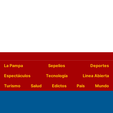
La Pampa
Sepelios
Deportes
Espectáculos
Tecnología
Linea Abierta
Turismo
Salud
Edictos
País
Mundo
Culturales
Agro La Pampa
Cocina y Gastronomía
Suplementos Anuales