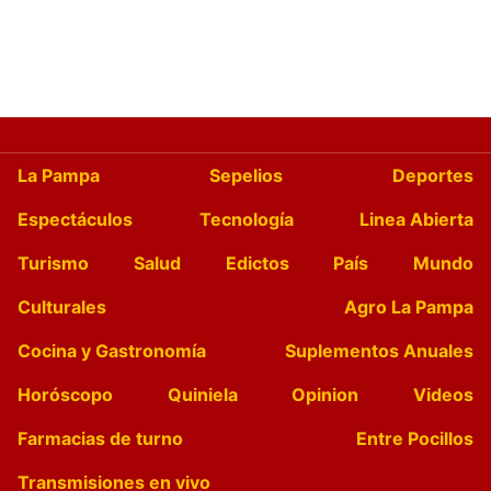
La Pampa
Sepelios
Deportes
Espectáculos
Tecnología
Linea Abierta
Turismo
Salud
Edictos
País
Mundo
Culturales
Agro La Pampa
Cocina y Gastronomía
Suplementos Anuales
Horóscopo
Quiniela
Opinion
Videos
Farmacias de turno
Entre Pocillos
Transmisiones en vivo