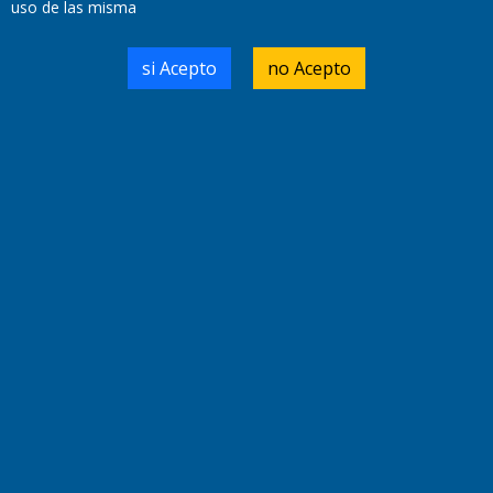
uso de las misma
Domicilio Legal: José Ingenieros 855,
si Acepto
no Acepto
Santa Rosa, La Pampa.
Número de Registro DNDA:
RL-2019-55551274-APN-DNDA#MJ
Edición #
9418
Fecha de Edición:
7/08/2026
Fecha de Inicio: 19/10/2000
Director General de Contenidos:
Dr. Jorge Ricardo Nemesio
Redacción, Administración,
Oficina Comercial y Planta Impresora:
José Ingenieros 855,
Santa Rosa, La Pampa, Argentina.
Tel: (02954) 411117/18/19/20
Cel: +54 2954 535213