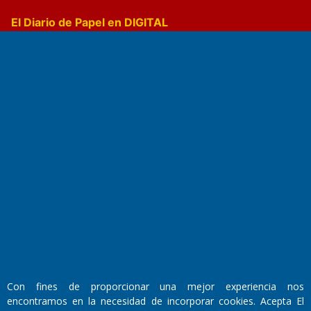
El Diario de Papel en DIGITAL
Fundado por el
Doctor Antonio Nemesio
Primera edición: Domingo 3 de Mayo de 1992
Miembro de ADIRA,ADEPA y CPPAL
Propietario: El Diario SRL
Director Periodístico:
Con fines de proporcionar una mejor experiencia nos
Walter René Goñi
encontramos en la necesidad de incorporar cookies. Acepta El