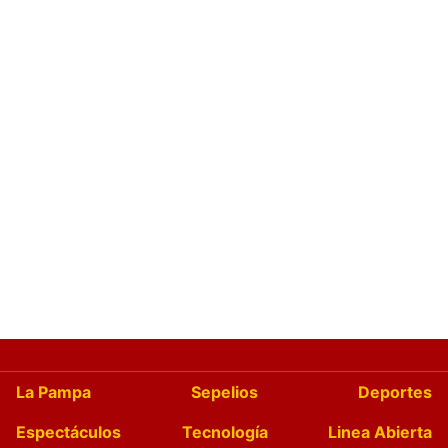
La Pampa
Sepelios
Deportes
Espectáculos
Tecnología
Linea Abierta