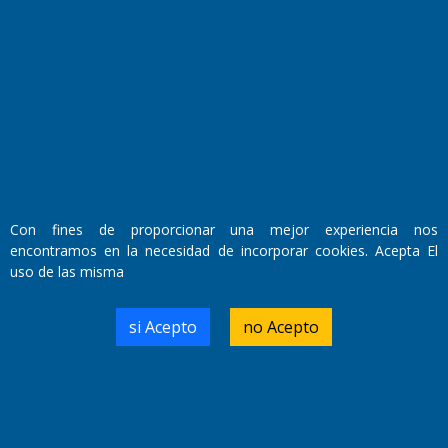
Fundado por el
Doctor Antonio Nemesio
Primera edición: Domingo 3 de Mayo de 1992
Miembro de ADIRA,ADEPA y CPPAL
Propietario: El Diario SRL
Director Periodístico:
Walter René Goñi
Con fines de proporcionar una mejor experiencia nos
encontramos en la necesidad de incorporar cookies. Acepta El
uso de las misma
Domicilio Legal: José Ingenieros 855,
Santa Rosa, La Pampa.
Número de Registro DNDA:
si Acepto
no Acepto
RL-2019-55551274-APN-DNDA#MJ
Edición #
9419
Fecha de Edición:
8/08/2026
Fecha de Inicio: 19/10/2000