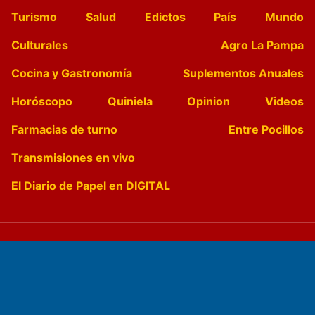
Turismo
Salud
Edictos
País
Mundo
Culturales
Agro La Pampa
Cocina y Gastronomía
Suplementos Anuales
Horóscopo
Quiniela
Opinion
Videos
Farmacias de turno
Entre Pocillos
Transmisiones en vivo
El Diario de Papel en DIGITAL