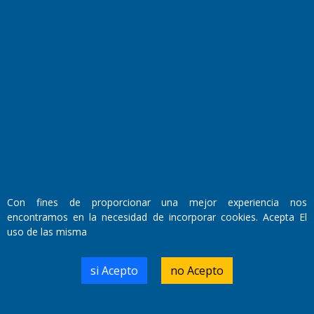
Fundado por el
Doctor Antonio Nemesio
Primera edición: Domingo 3 de Mayo de 1992
Miembro de ADIRA,ADEPA y CPPAL
Propietario: El Diario SRL
Director Periodístico:
Walter René Goñi
Con fines de proporcionar una mejor experiencia nos
encontramos en la necesidad de incorporar cookies. Acepta El
uso de las misma
Domicilio Legal: José Ingenieros 855,
Santa Rosa, La Pampa.
Número de Registro DNDA:
si Acepto
no Acepto
RL-2019-55551274-APN-DNDA#MJ
Edición #
9417
Fecha de Edición:
6/08/2026