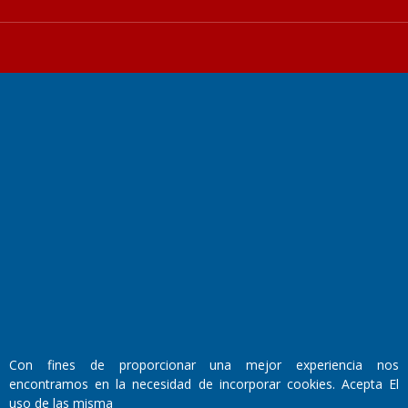
Fundado por el
Doctor Antonio Nemesio
Primera edición: Domingo 3 de Mayo de 1992
Miembro de ADIRA,ADEPA y CPPAL
Propietario: El Diario SRL
Director Periodístico:
Walter René Goñi
Con fines de proporcionar una mejor experiencia nos
encontramos en la necesidad de incorporar cookies. Acepta El
Domicilio Legal: José Ingenieros 855,
uso de las misma