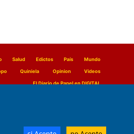
o
Salud
Edictos
País
Mundo
opo
Quiniela
Opinion
Videos
El Diario de Papel en DIGITAL
e Contenidos:
Nemesio
ración,
si Acepto
no Acepto