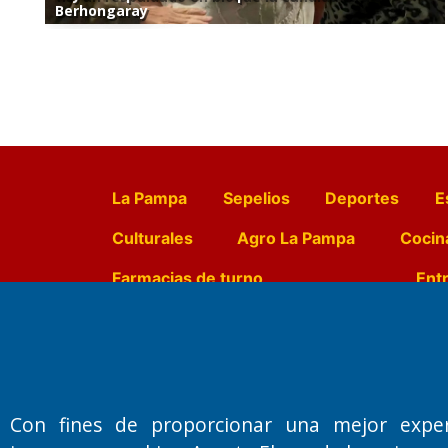
Berhongaray
La Pampa
Sepelios
Deportes
E
Culturales
Agro La Pampa
Cocin
Farmacias de turno
Entr
Fundado por el
Doctor Antonio 
Primera edición: Domingo 3 de May
Con fines de proporcionar una mejor expe
Miembro de ADIRA,ADEPA y CPPAL