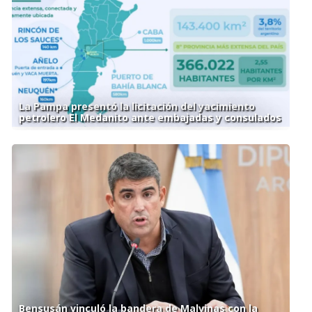
La Pampa presentó la licitación del yacimiento
petrolero El Medanito ante embajadas y consulados
Bensusán vinculó la bandera de Malvinas con la