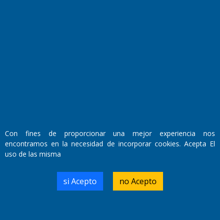
Fundado por el
Doctor Antonio Nemesio
Primera edición: Domingo 3 de Mayo de 1992
Miembro de ADIRA,ADEPA y CPPAL
Propietario: El Diario SRL
Director Periodístico:
Con fines de proporcionar una mejor experiencia nos
Walter René Goñi
encontramos en la necesidad de incorporar cookies. Acepta El
uso de las misma
Domicilio Legal: José Ingenieros 855,
si Acepto
no Acepto
Santa Rosa, La Pampa.
Número de Registro DNDA:
RL-2019-55551274-APN-DNDA#MJ
Edición #
9420
Fecha de Edición:
9/08/2026