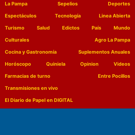
La Pampa
Sepelios
Deportes
Espectáculos
Tecnología
Linea Abierta
Turismo
Salud
Edictos
País
Mundo
Culturales
Agro La Pampa
Cocina y Gastronomía
Suplementos Anuales
Horóscopo
Quiniela
Opinion
Videos
Farmacias de turno
Entre Pocillos
Transmisiones en vivo
El Diario de Papel en DIGITAL