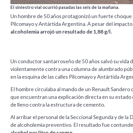
El siniestro vial ocurrió pasadas las seis de la mañana.
Un hombre de 50 años protagonizó un fuerte choque e
Pilcomayo y Antártida Argentina. A pesar del impacto c
alcoholemia arrojó un resultado de 1,88 g/l.
Un conductor santarroseño de 50 años salvó su vida d
violentamente contra una columna de alumbrado públi
en la esquina de las calles Pilcomayo y Antártida Argen
El hombre circulaba al mando de un Renault Sandero c
que encuentran una explicación directa en su estado d
de lleno contra la estructura de cemento.
Al arribar el personal de la Seccional Segunda y de la D
de alcoholemia preventivo. El resultado fue contund
alcohol por litro de sangre.