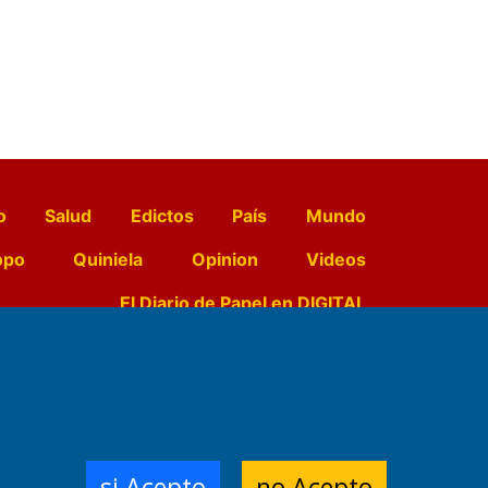
o
Salud
Edictos
País
Mundo
opo
Quiniela
Opinion
Videos
El Diario de Papel en DIGITAL
e Contenidos:
Nemesio
ración,
si Acepto
no Acepto