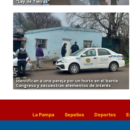
"Ley de Tierras"
Identifican a una pareja por un hurto en el barrio
Congreso y secuestran elementos de interés
La Pampa
Sepelios
Deportes
E
Culturales
Agro La Pampa
Cocin