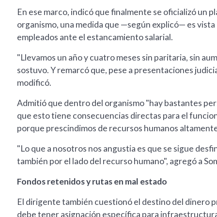
En ese marco, indicó que finalmente se oficializó un p
organismo, una medida que —según explicó— es vista 
empleados ante el estancamiento salarial.
"Llevamos un año y cuatro meses sin paritaria, sin a
sostuvo. Y remarcó que, pese a presentaciones judicia
modificó.
Admitió que dentro del organismo "hay bastantes perso
que esto tiene consecuencias directas para el funcio
porque prescindimos de recursos humanos altamente c
"Lo que a nosotros nos angustia es que se sigue desf
también por el lado del recurso humano", agregó a S
Fondos retenidos y rutas en mal estado
El dirigente también cuestionó el destino del dinero 
debe tener asignación específica para infraestructura