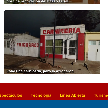
obra de renovación del Paseo Ferial
Robo una carnicería, pero lo atraparon
spectáculos
Tecnología
Linea Abierta
Turism
a y Gastronomía
Suplementos Anuales
Horósc