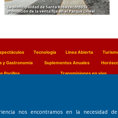
La Municipalidad de Santa Rosa recordó la
prohibición de la venta fija en el Parque Lineal
spectáculos
Tecnología
Linea Abierta
Turism
a y Gastronomía
Suplementos Anuales
Horósc
e Pocillos
Transmisiones en vivo
Nemesio
Domicilio Legal: José Ingenieros 855,
Director General d
o de 1992
Santa Rosa, La Pampa.
Dr. Jorge Ricardo 
riencia nos encontramos en la necesidad de
Número de Registro DNDA:
Redacción, Administ