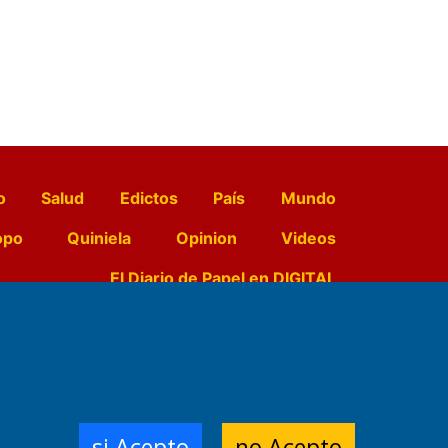
o
Salud
Edictos
País
Mundo
opo
Quiniela
Opinion
Videos
El Diario de Papel en DIGITAL
e Contenidos:
Nemesio
ración,
si Acepto
no Acepto