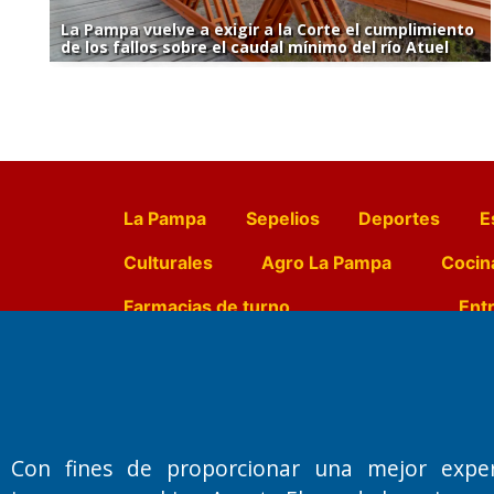
La Pampa vuelve a exigir a la Corte el cumplimiento
de los fallos sobre el caudal mínimo del río Atuel
La Pampa
Sepelios
Deportes
E
Culturales
Agro La Pampa
Cocin
Farmacias de turno
Entr
Fundado por el
Doctor Antonio 
Primera edición: Domingo 3 de May
Con fines de proporcionar una mejor expe
Miembro de ADIRA,ADEPA y CPPAL