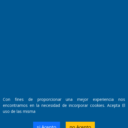
Fundado por el
Doctor Antonio Nemesio
Primera edición: Domingo 3 de Mayo de 1992
Miembro de ADIRA,ADEPA y CPPAL
Propietario: El Diario SRL
Director Periodístico:
Con fines de proporcionar una mejor experiencia nos
Walter René Goñi
encontramos en la necesidad de incorporar cookies. Acepta El
uso de las misma
Domicilio Legal: José Ingenieros 855,
si Acepto
no Acepto
Santa Rosa, La Pampa.