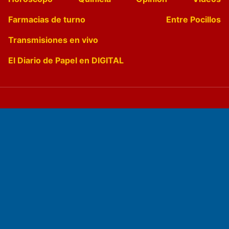
Farmacias de turno
Entre Pocillos
Transmisiones en vivo
El Diario de Papel en DIGITAL
Fundado por el
Doctor Antonio Nemesio
Primera edición: Domingo 3 de Mayo de 1992