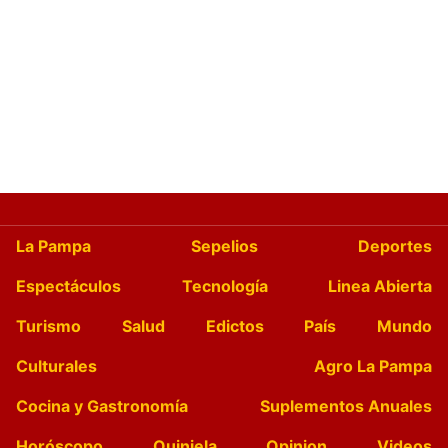
La Pampa
Sepelios
Deportes
Espectáculos
Tecnología
Linea Abierta
Turismo
Salud
Edictos
País
Mundo
Culturales
Agro La Pampa
Cocina y Gastronomía
Suplementos Anuales
Horóscopo
Quiniela
Opinion
Videos