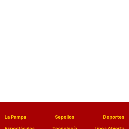
La Pampa
Sepelios
Deportes
Espectáculos
Tecnología
Linea Abierta