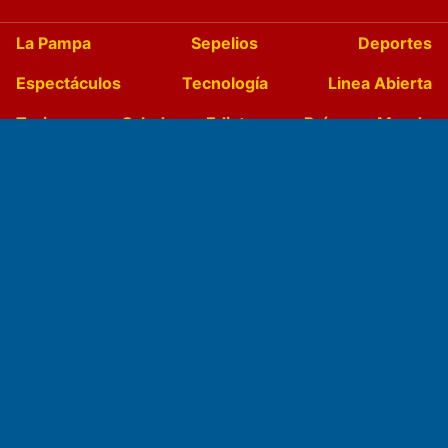
La Pampa
Sepelios
Deportes
Espectáculos
Tecnología
Linea Abierta
Turismo
Salud
Edictos
País
Mundo
Culturales
Agro La Pampa
Cocina y Gastronomía
Suplementos Anuales
Horóscopo
Quiniela
Opinion
Videos
Farmacias de turno
Entre Pocillos
Transmisiones en vivo
El Diario de Papel en DIGITAL