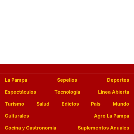
La Pampa
Sepelios
Deportes
Espectáculos
Tecnología
Linea Abierta
Turismo
Salud
Edictos
País
Mundo
Culturales
Agro La Pampa
Cocina y Gastronomía
Suplementos Anuales